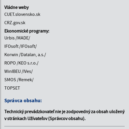
Vládne weby
CUET.slovensko.sk
CRZ.gov.sk
Ekonomické programy:
Urbis /MADE/
IFOsoft /IFOsoft/
Korwin /Datalan, a.s./
ROPO /KEO s.r.o./
WinIBEU /IVes/
SMOS /Remek/
TOPSET
Správca obsahu:
Technický prevádzkovateľ nie je zodpovedný za obsah uložený
v stránkach Užívateľov (Správcov obsahu).