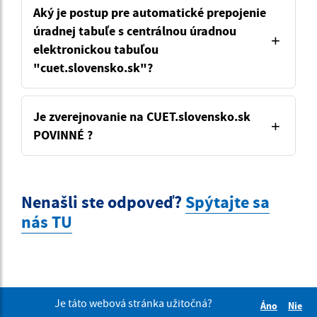
Aký je postup pre automatické prepojenie
úradnej tabuľe s centrálnou úradnou
elektronickou tabuľou
"cuet.slovensko.sk"?
Je zverejnovanie na CUET.slovensko.sk
POVINNÉ ?
Nenašli ste odpoveď?
Spýtajte sa
nás TU
Je táto webová stránka užitočná?
Áno
Nie