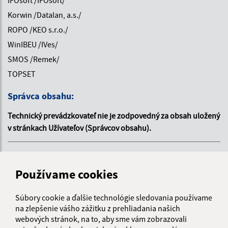
IFOsoft /IFOsoft/
Korwin /Datalan, a.s./
ROPO /KEO s.r.o./
WinIBEU /IVes/
SMOS /Remek/
TOPSET
Správca obsahu:
Technický prevádzkovateľ nie je zodpovedný za obsah uložený
v stránkach Užívateľov (Správcov obsahu).
Prevádzkovateľom služby je
webex.digital s.r.o.
Používame cookies
Vytvorené v súlade s
Jednotným dizajn manuálom
elektronických služieb.
Súbory cookie a ďalšie technológie sledovania používame
na zlepšenie vášho zážitku z prehliadania našich
Registrácia
Prihlásenie
O uradne.sk
FAQ
Kontakt
webových stránok, na to, aby sme vám zobrazovali