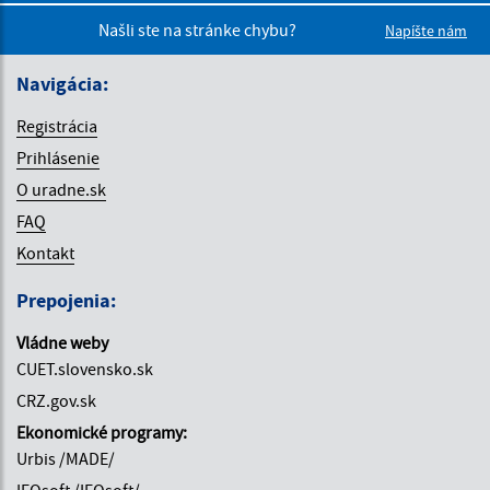
Boli pre vá
Boli 
Našli ste na stránke chybu?
Napíšte nám
Navigácia:
Registrácia
Prihlásenie
O uradne.sk
FAQ
Kontakt
Prepojenia:
Vládne weby
CUET.slovensko.sk
CRZ.gov.sk
Ekonomické programy:
Urbis /MADE/